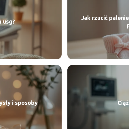
Jak rzucić paleni
a usg?
ysły i sposoby
Ciąż