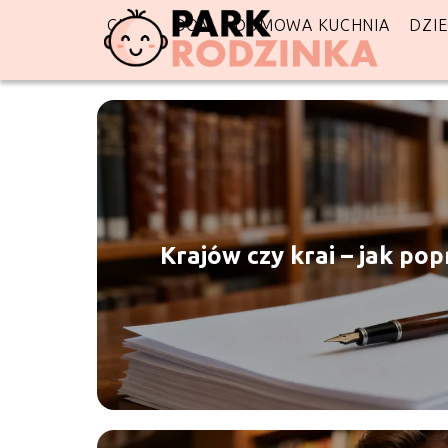
CIĄŻA
DOM
DOMOWA KUCHNIA
DZI
Krajów czy krai – jak po