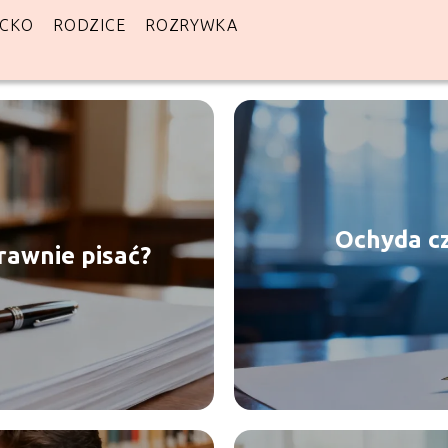
ECKO
RODZICE
ROZRYWKA
Ochyda cz
prawnie pisać?