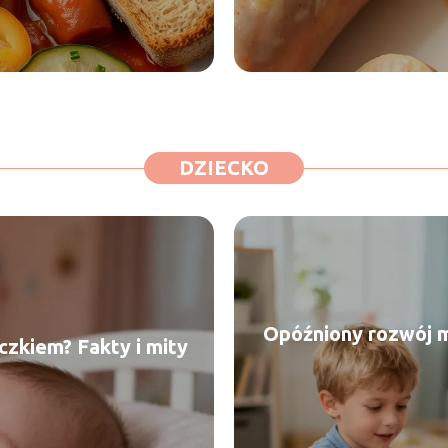
DZIECKO
Opóźniony rozwój 
zkiem? Fakty i mity