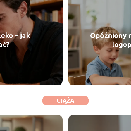
eko – jak
Opóźniony r
ać?
logo
CIĄŻA