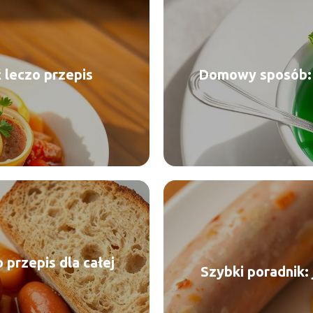
ć leczo przepis
Domowy sposób: j
 przepis dla całej
Szybki poradnik: 