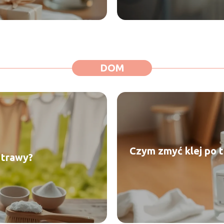
DOM
Czym zmyć klej po 
 trawy?