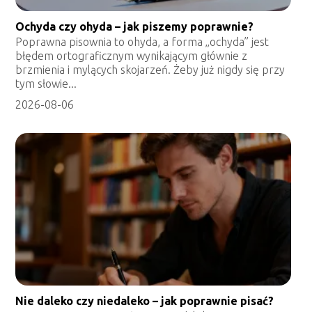
Ochyda czy ohyda – jak piszemy poprawnie?
Poprawna pisownia to ohyda, a forma „ochyda” jest
błędem ortograficznym wynikającym głównie z
brzmienia i mylących skojarzeń. Żeby już nigdy się przy
tym słowie...
2026-08-06
Nie daleko czy niedaleko – jak poprawnie pisać?