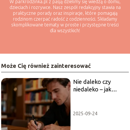
W parkrodzinka.pl z pasją dzielimy się wiedzą o domu,
dzieciach i rozrywce. Nasz zespół redakcyjny stawia na
praktyczne porady oraz inspiracje, które pomagają
rodzinom czerpać radość z codzienności. Składamy
skomplikowane tematy w proste i przystępne treści
dla wszystkich!
Może Cię również zainteresować
Nie daleko czy
niedaleko – jak
poprawnie pisać?
2025-09-24