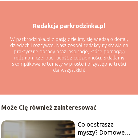
Redakcja parkrodzinka.pl
W parkrodzinka.pl z pasją dzielimy się wiedzą o domu,
dzieciach i rozrywce. Nasz zespół redakcyjny stawia na
praktyczne porady oraz inspiracje, które pomagają
rodzinom czerpać radość z codzienności. Składamy
skomplikowane tematy w proste i przystępne treści
dla wszystkich!
Może Cię również zainteresować
Co odstrasza
myszy? Domowe