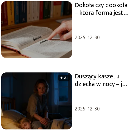
Dokoła czy dookoła
– która forma jest
poprawna?
2025-12-30
Duszący kaszel u
🟅 AI
dziecka w nocy – jak
pomóc?
2025-12-30