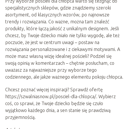
Przy wyborze pościeli dla chłopca warto się teżgnąć do
specjalistycznych sklepów, gdzie znajdziemy szeroki
asortyment, od klasycznych wzorów, po najnowsze
trendy i rozwiązania. Co ważne, można tam znaleźć
produkty, które łączą jakość z unikalnym designem. Jeśli
chcesz, by Twoje dziecko miało nie tylko wygodę, ale też
poczucie, że jest w centrum uwagi – postaw na
rozwiązania personalizowane i z ciekawymi motywami. A
może masz własną wizję idealnej pościeli? Podziel się
swoją opinią w komentarzach – chętnie posłucham, co
uważasz za najważniejsze przy wyborze tego
codziennego, ale jakże ważnego elementu pokoju chłopca.
Chcesz poznać więcej inspiracji? Sprawdź ofertę
https://szwalniasnow.pl/posciel-dla-chlopca/. Wybierz
coś, co sprawi, że Twoje dziecko będzie się czuło
wyjątkowo każdego dnia, a sen stanie się prawdziwą
przyjemnością.