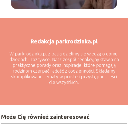
Redakcja parkrodzinka.pl
W parkrodzinka.pl z pasją dzielimy się wiedzą o domu,
dzieciach i rozrywce. Nasz zespół redakcyjny stawia na
praktyczne porady oraz inspiracje, które pomagają
rodzinom czerpać radość z codzienności. Składamy
skomplikowane tematy w proste i przystępne treści
dla wszystkich!
Może Cię również zainteresować