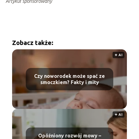
Artykuł sponsorowany
Zobacz także:
🟅 AI
Czy noworodek może spać ze
smoczkiem? Fakty i mity
🟅 AI
Opóźniony rozwój mowy –