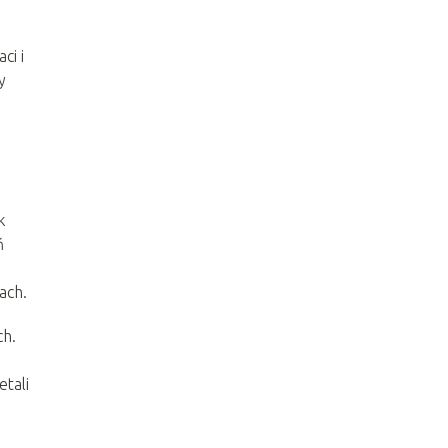
ci i
y
k
ń
ach.
ch.
tali