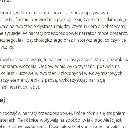
teracka, w której narrator pozostaje poza opisywanymi
r w tej formie opowiadania posługuje się zaimkami takimi jak „o
zwala na tworzenie dystansu między czytelnikiem a bohaterami, 
e sytuacje. W narracji trzecioosobowej narrator może dostarcz
cznego, jak i psychologicznego oraz historycznego, co czyni tę
rycznej.
to wybierana ze względu na swoją elastyczność, która pozwala n
punktami widzenia. Odpowiednio wykorzystana, pozwala na
 co jest kluczowe w tworzeniu złożonych i wielowymiarowych
łączy elementy epiki z prozą, wykorzystując narrację
ielinearnych fabuł.
ej
 rodzajów narracji trzecioosobowej, które różnią się stopniem
terach. Te różnice wpływają na sposób, w jaki opowieść jest
 interpretuje wydarzenia. Dwa najczęściej spotykane rodzaje to