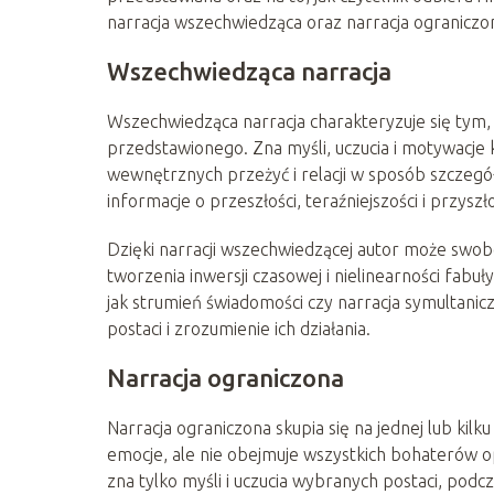
narracja wszechwiedząca oraz narracja ograniczo
Wszechwiedząca narracja
Wszechwiedząca narracja charakteryzuje się tym,
przedstawionego. Zna myśli, uczucia i motywacje
wewnętrznych przeżyć i relacji w sposób szczegóło
informacje o przeszłości, teraźniejszości i przyszł
Dzięki narracji wszechwiedzącej autor może swob
tworzenia inwersji czasowej i nielinearności fabu
jak strumień świadomości czy narracja symultanic
postaci i zrozumienie ich działania.
Narracja ograniczona
Narracja ograniczona skupia się na jednej lub kilk
emocje, ale nie obejmuje wszystkich bohaterów o
zna tylko myśli i uczucia wybranych postaci, pod