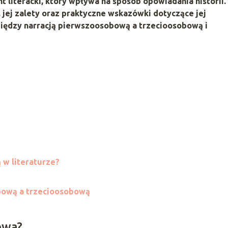
 literacki, który wpływa na sposób opowiadania historii.
, jej zalety oraz praktyczne wskazówki dotyczące jej
między narracją pierwszoosobową a trzecioosobową i
 w literaturze?
bową a trzecioosobową
owa?