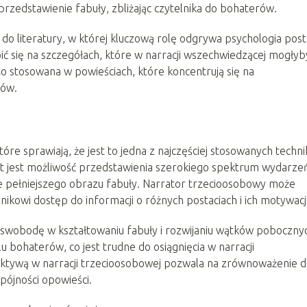
przedstawienie fabuły, zbliżając czytelnika do bohaterów.
do literatury, w której kluczową rolę odgrywa psychologia posta
pić się na szczegółach, które w narracji wszechwiedzącej mogłyb
to stosowana w powieściach, które koncentrują się na
rów.
j
óre sprawiają, że jest to jedna z najczęściej stosowanych techni
let jest możliwość przedstawienia szerokiego spektrum wydarze
e pełniejszego obrazu fabuły. Narrator trzecioosobowy może
nikowi dostęp do informacji o różnych postaciach i ich motywacj
ą swobodę w kształtowaniu fabuły i rozwijaniu wątków poboczny
 bohaterów, co jest trudne do osiągnięcia w narracji
tywą w narracji trzecioosobowej pozwala na zrównoważenie de
spójności opowieści.