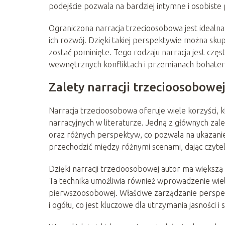
podejście pozwala na bardziej intymne i osobiste 
Ograniczona narracja trzecioosobowa jest idealna 
ich rozwój. Dzięki takiej perspektywie można sku
zostać pominięte. Tego rodzaju narracja jest częs
wewnętrznych konfliktach i przemianach bohate
Zalety narracji trzecioosobowe
Narracja trzecioosobowa oferuje wiele korzyści, kt
narracyjnych w literaturze. Jedną z głównych za
oraz różnych perspektyw, co pozwala na ukazani
przechodzić między różnymi scenami, dając czytel
Dzięki narracji trzecioosobowej autor ma większ
Ta technika umożliwia również wprowadzenie wielu
pierwszoosobowej. Właściwe zarządzanie perspek
i ogółu, co jest kluczowe dla utrzymania jasności i 