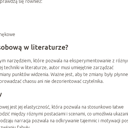
sprawdzą się również:
wnękowe
sobową w literaturze?
znym narzędziem, które pozwala na eksperymentowanie z różny
j techniki w literaturze, autor musi umiejętnie zarządzać
ny punktów widzenia. Ważne jest, aby te zmiany były płynne 
rowadzać chaosu ani nie dezorientować czytelnika.
y
wej jest jej elastyczność, która pozwala na stosunkowo łatwe
zić między różnymi postaciami i scenami, co umożliwia ukazan
odzaju narracja pozwala na odkrywanie tajemnic i motywacji pos
zwijaniu fabuły.