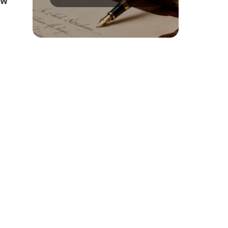
 W
to imię?