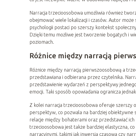
Narracja trzecioosobowa umożliwia również twor
obejmować wiele lokalizacji i czasów. Autor może
psychologii postaci po szerszy kontekst społeczny
Dzięki temu możliwe jest tworzenie bogatych i wie
poziomach.
Różnice między narracją pier
Różnice między narracją pierwszoosobową a trzeci
przedstawiana i odbierana przez czytelnika. Nar
przedstawienie wydarzeń z perspektywy jednego 
emocji. Taki sposób opowiadania ogranicza jednak
Z kolei narracja trzecioosobowa oferuje szerszy 
perspektyw, co pozwala na bardziej obiektywne 
relacje między bohaterami oraz przedstawiać ich
trzecioosobowa jest także bardziej elastyczna, 
narracyjnymi, takimi jak inwersja czasowa czy narr