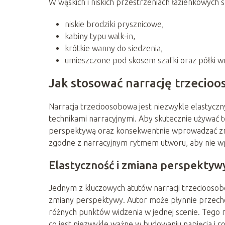
W wąskich i niskich przestrzeniach łazienkowych 
niskie brodziki prysznicowe,
kabiny typu walk-in,
krótkie wanny do siedzenia,
umieszczone pod skosem szafki oraz półki 
Jak stosować narrację trzecioo
Narracja trzecioosobowa jest niezwykle elastyc
technikami narracyjnymi. Aby skutecznie używać te
perspektywą oraz konsekwentnie wprowadzać zmia
zgodne z narracyjnym rytmem utworu, aby nie wp
Elastyczność i zmiana perspektyw
Jednym z kluczowych atutów narracji trzecioosobo
zmiany perspektywy. Autor może płynnie przechod
różnych punktów widzenia w jednej scenie. Tego r
co jest niezwykle ważne w budowaniu napięcia i ro