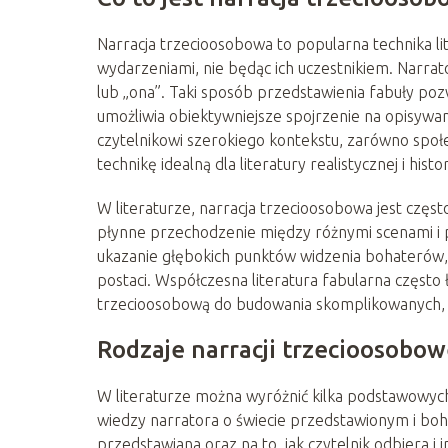
Narracja trzecioosobowa to popularna technika li
wydarzeniami, nie będąc ich uczestnikiem. Narrato
lub „ona”. Taki sposób przedstawienia fabuły po
umożliwia obiektywniejsze spojrzenie na opisywan
czytelnikowi szerokiego kontekstu, zarówno społe
technikę idealną dla literatury realistycznej i histo
W literaturze, narracja trzecioosobowa jest częs
płynne przechodzenie między różnymi scenami i 
ukazanie głębokich punktów widzenia bohaterów,
postaci. Współczesna literatura fabularna często 
trzecioosobową do budowania skomplikowanych, n
Rodzaje narracji trzecioosobow
W literaturze można wyróżnić kilka podstawowych
wiedzy narratora o świecie przedstawionym i boha
przedstawiana oraz na to, jak czytelnik odbiera i