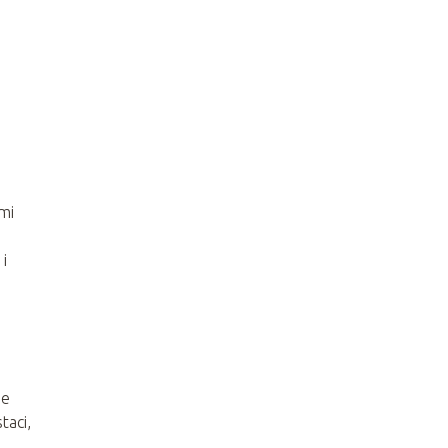
mi
i
ie
taci,