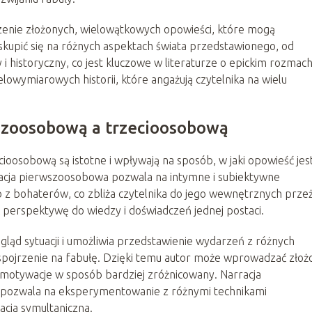
zenie złożonych, wielowątkowych opowieści, które mogą
 skupić się na różnych aspektach świata przedstawionego, od
 i historyczny, co jest kluczowe w literaturze o epickim rozmach
lowymiarowych historii, które angażują czytelnika na wielu
wszoosobową a trzecioosobową
oosobową są istotne i wpływają na sposób, w jaki opowieść jes
racja pierwszoosobowa pozwala na intymne i subiektywne
z bohaterów, co zbliża czytelnika do jego wewnętrznych przeż
 perspektywę do wiedzy i doświadczeń jednej postaci.
ogląd sytuacji i umożliwia przedstawienie wydarzeń z różnych
spojrzenie na fabułę. Dzięki temu autor może wprowadzać złoż
 motywacje w sposób bardziej zróżnicowany. Narracja
co pozwala na eksperymentowanie z różnymi technikami
acja symultaniczna.