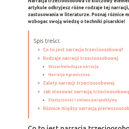
Narracja trzecioosobowa to kluczowy element
artykule odkryjesz różne rodzaje tej narracji
zastosowania w literaturze. Poznaj różnice 
wzbogac swoją wiedzę o techniki pisarskie!
Spis treści:
Co to jest narracja trzecioosobowa?
Rodzaje narracji trzecioosobowej
Wszechwiedząca narracja
Narracja ograniczona
Zalety narracji trzecioosobowej
Jak stosować narrację trzecioosobową
Elastyczność i zmiana perspektywy
Różnice między narracją pierwszooso
Co to jest narracja trzecioosob