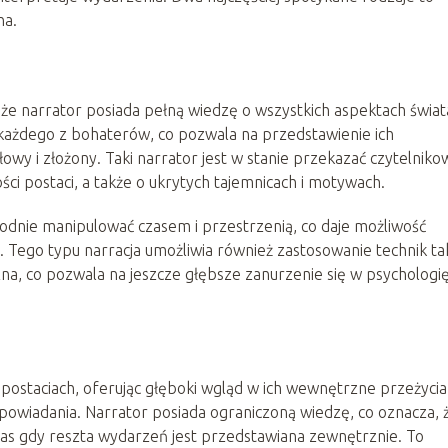
na.
 że narrator posiada pełną wiedzę o wszystkich aspektach świat
 każdego z bohaterów, co pozwala na przedstawienie ich
wy i złożony. Taki narrator jest w stanie przekazać czytelniko
ości postaci, a także o ukrytych tajemnicach i motywach.
odnie manipulować czasem i przestrzenią, co daje możliwość
ły. Tego typu narracja umożliwia również zastosowanie technik ta
zna, co pozwala na jeszcze głębsze zanurzenie się w psychologi
u postaciach, oferując głęboki wgląd w ich wewnętrzne przeżycia 
powiadania. Narrator posiada ograniczoną wiedzę, co oznacza, 
czas gdy reszta wydarzeń jest przedstawiana zewnętrznie. To