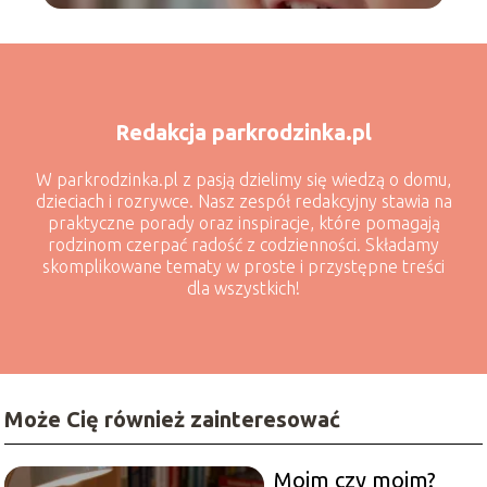
Redakcja parkrodzinka.pl
W parkrodzinka.pl z pasją dzielimy się wiedzą o domu,
dzieciach i rozrywce. Nasz zespół redakcyjny stawia na
praktyczne porady oraz inspiracje, które pomagają
rodzinom czerpać radość z codzienności. Składamy
skomplikowane tematy w proste i przystępne treści
dla wszystkich!
Może Cię również zainteresować
Moim czy moim?