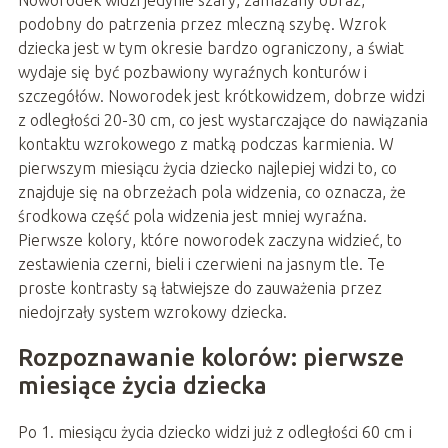
Noworodek widzi jedynie szary, zamazany obraz,
podobny do patrzenia przez mleczną szybę. Wzrok
dziecka jest w tym okresie bardzo ograniczony, a świat
wydaje się być pozbawiony wyraźnych konturów i
szczegółów. Noworodek jest krótkowidzem, dobrze widzi
z odległości 20-30 cm, co jest wystarczające do nawiązania
kontaktu wzrokowego z matką podczas karmienia. W
pierwszym miesiącu życia dziecko najlepiej widzi to, co
znajduje się na obrzeżach pola widzenia, co oznacza, że
środkowa część pola widzenia jest mniej wyraźna.
Pierwsze kolory, które noworodek zaczyna widzieć, to
zestawienia czerni, bieli i czerwieni na jasnym tle. Te
proste kontrasty są łatwiejsze do zauważenia przez
niedojrzały system wzrokowy dziecka.
Rozpoznawanie kolorów: pierwsze
miesiące życia dziecka
Po 1. miesiącu życia dziecko widzi już z odległości 60 cm i