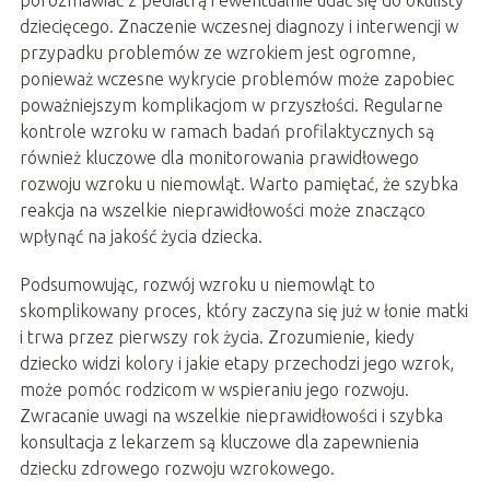
porozmawiać z pediatrą i ewentualnie udać się do okulisty
dziecięcego. Znaczenie wczesnej diagnozy i interwencji w
przypadku problemów ze wzrokiem jest ogromne,
ponieważ wczesne wykrycie problemów może zapobiec
poważniejszym komplikacjom w przyszłości. Regularne
kontrole wzroku w ramach badań profilaktycznych są
również kluczowe dla monitorowania prawidłowego
rozwoju wzroku u niemowląt. Warto pamiętać, że szybka
reakcja na wszelkie nieprawidłowości może znacząco
wpłynąć na jakość życia dziecka.
Podsumowując, rozwój wzroku u niemowląt to
skomplikowany proces, który zaczyna się już w łonie matki
i trwa przez pierwszy rok życia. Zrozumienie, kiedy
dziecko widzi kolory i jakie etapy przechodzi jego wzrok,
może pomóc rodzicom w wspieraniu jego rozwoju.
Zwracanie uwagi na wszelkie nieprawidłowości i szybka
konsultacja z lekarzem są kluczowe dla zapewnienia
dziecku zdrowego rozwoju wzrokowego.